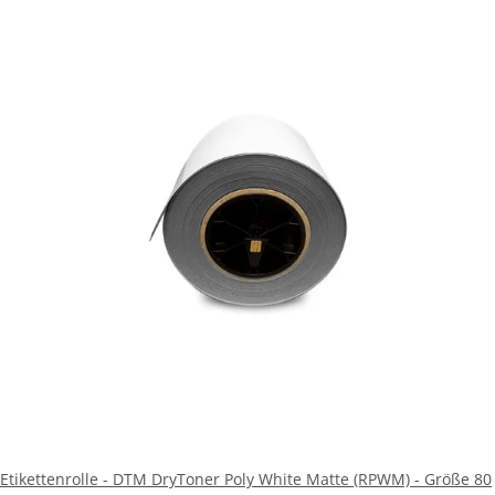
Etikettenrolle - DTM DryToner Poly White Matte (RPWM) - Größe 80