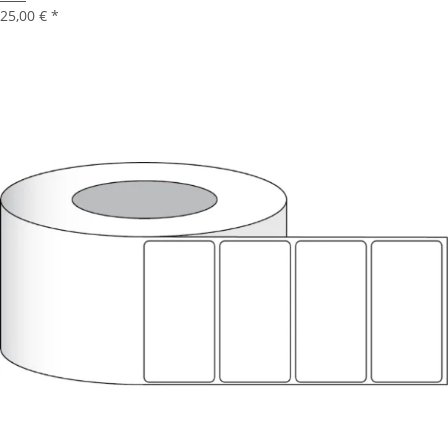
25,00 €
*