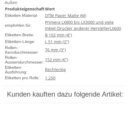
Außen
Produkteigenschaft
Wert
DTM Paper Matte (M)
Etiketten Material:
Primera LX800 bis LX3000 und viele
empfohlen für:
InkJet-Drucker anderer Hersteller
LX600
B 102 mm (4")
Etiketten-Breite:
L 51 mm (2")
Etiketten-Länge:
Rollen-
76 mm (3")
Kerndurchmesser:
Rollen-
152 mm (6")
Aussendurchmesser:
Etiketten-
Rechteckig
Ausführung:
1.250
Etiketten pro Rolle:
Kunden kauften dazu folgende Artikel: