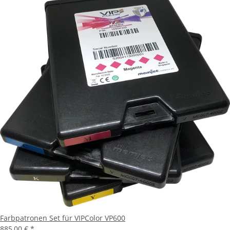
Farbpatronen Set für VIPColor VP600
885,00 €
*