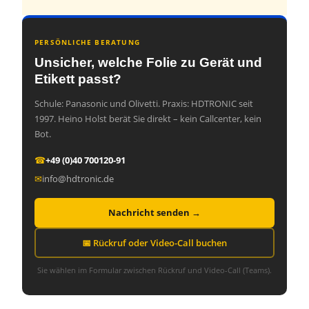
PERSÖNLICHE BERATUNG
Unsicher, welche Folie zu Gerät und
Etikett passt?
Schule: Panasonic und Olivetti. Praxis: HDTRONIC seit
1997. Heino Holst berät Sie direkt – kein Callcenter, kein
Bot.
☎
+49 (0)40 700120-91
✉
info@hdtronic.de
Nachricht senden →
📅 Rückruf oder Video-Call buchen
Sie wählen im Formular zwischen Rückruf und Video-Call (Teams).