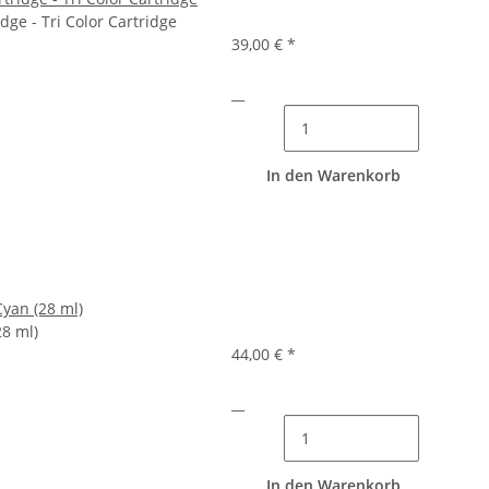
idge - Tri Color Cartridge
39,00 €
*
__
In den Warenkorb
Cyan (28 ml)
28 ml)
44,00 €
*
__
In den Warenkorb