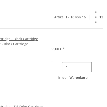
Artikel 1 - 10 von 16
1
2
rtridge - Black Cartridge
e - Black Cartridge
33,00 €
*
__
In den Warenkorb
rtridge - Tri Color Cartridge