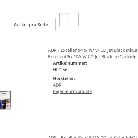
Artikel pro Seite
ADR - ExcellentPro/ IV/ V/ CD Jet Black InkCa
ExcellentPro/ IV/ V/ CD Jet Black InkCartridg
Artikelnummer:
HPZ-56
Hersteller:
ADR
Ingenieurprodukte
ADR - ExcellentPro/ IV/ V/ CD Jet Color InkCa