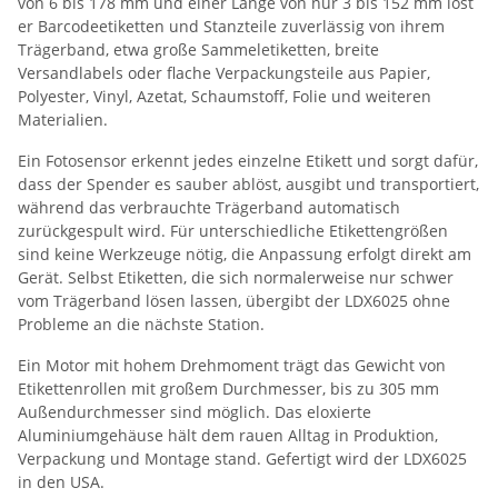
von 6 bis 178 mm und einer Länge von nur 3 bis 152 mm löst
er Barcodeetiketten und Stanzteile zuverlässig von ihrem
Trägerband, etwa große Sammeletiketten, breite
Versandlabels oder flache Verpackungsteile aus Papier,
Polyester, Vinyl, Azetat, Schaumstoff, Folie und weiteren
Materialien.
Ein Fotosensor erkennt jedes einzelne Etikett und sorgt dafür,
dass der Spender es sauber ablöst, ausgibt und transportiert,
während das verbrauchte Trägerband automatisch
zurückgespult wird. Für unterschiedliche Etikettengrößen
sind keine Werkzeuge nötig, die Anpassung erfolgt direkt am
Gerät. Selbst Etiketten, die sich normalerweise nur schwer
vom Trägerband lösen lassen, übergibt der LDX6025 ohne
Probleme an die nächste Station.
Ein Motor mit hohem Drehmoment trägt das Gewicht von
Etikettenrollen mit großem Durchmesser, bis zu 305 mm
Außendurchmesser sind möglich. Das eloxierte
Aluminiumgehäuse hält dem rauen Alltag in Produktion,
Verpackung und Montage stand. Gefertigt wird der LDX6025
in den USA.