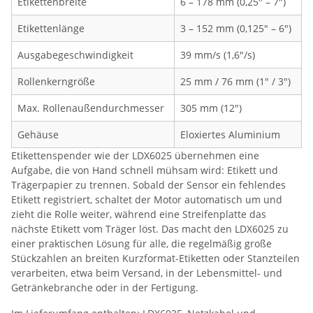
Etikettenbreite
6 – 178 mm (0,25" – 7")
Etikettenlänge
3 – 152 mm (0,125" – 6")
Ausgabegeschwindigkeit
39 mm/s (1,6"/s)
Rollenkerngröße
25 mm / 76 mm (1" / 3")
Max. Rollenaußendurchmesser
305 mm (12")
Gehäuse
Eloxiertes Aluminium
Etikettenspender wie der LDX6025 übernehmen eine
Aufgabe, die von Hand schnell mühsam wird: Etikett und
Trägerpapier zu trennen. Sobald der Sensor ein fehlendes
Etikett registriert, schaltet der Motor automatisch um und
zieht die Rolle weiter, während eine Streifenplatte das
nächste Etikett vom Träger löst. Das macht den LDX6025 zu
einer praktischen Lösung für alle, die regelmäßig große
Stückzahlen an breiten Kurzformat-Etiketten oder Stanzteilen
verarbeiten, etwa beim Versand, in der Lebensmittel- und
Getränkebranche oder in der Fertigung.