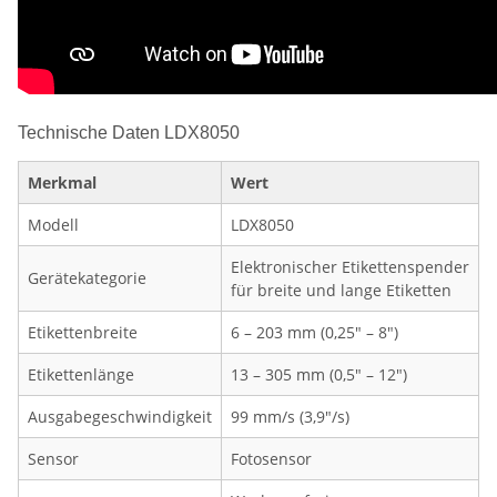
Technische Daten LDX8050
Merkmal
Wert
Modell
LDX8050
Elektronischer Etikettenspender
Gerätekategorie
für breite und lange Etiketten
Etikettenbreite
6 – 203 mm (0,25" – 8")
Etikettenlänge
13 – 305 mm (0,5" – 12")
Ausgabegeschwindigkeit
99 mm/s (3,9"/s)
Sensor
Fotosensor