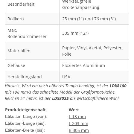
Werkzeugfreie
Besonderheit
Größenanpassung
Rollkern
25 mm (1") und 76 mm (3")
Max.
305 mm (12")
Rollendurchmesser
Papier, Vinyl, Azetat, Polyester,
Materialien
Folie
Gehäuse
Eloxiertes Aluminium
Herstellungsland
USA
Hinweis: Wird ein noch höheres Tempo benötigt, ist der
LDX8100
mit 198 mm/s das schnellste Modell der Großformat-Reihe.
Reichen 51 mm/s, ist der
LDX8025
die wirtschaftlichere Wahl.
Produkteigenschaft
Wert
L 13 mm
Etiketten-Länge (von):
L 203 mm
Etiketten-Länge (bis):
B 305 mm
Etiketten-Breite (bis):