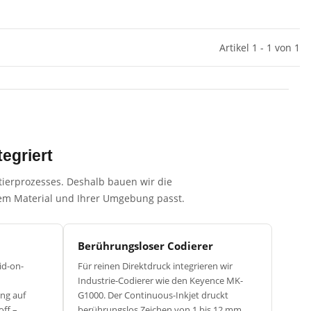
Artikel 1 - 1 von 1
tegriert
ttierprozesses. Deshalb bauen wir die
hrem Material und Ihrer Umgebung passt.
Berührungsloser Codierer
id-on-
Für reinen Direktdruck integrieren wir
Industrie-Codierer wie den Keyence MK-
ng auf
G1000. Der Continuous-Inkjet druckt
off –
berührungslos Zeichen von 1 bis 12 mm