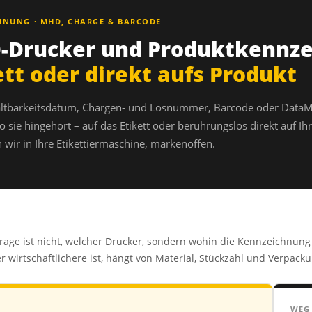
HNUNG · MHD, CHARGE & BARCODE
Drucker und Produktkennze
ett oder direkt aufs Produkt
ltbarkeitsdatum, Chargen- und Losnummer, Barcode oder DataMa
o sie hingehört – auf das Etikett oder berührungslos direkt auf I
n wir in Ihre Etikettiermaschine, markenoffen.
Frage ist nicht, welcher Drucker, sondern wohin die Kennzeichnung
r wirtschaftlichere ist, hängt von Material, Stückzahl und Verpack
WEG 