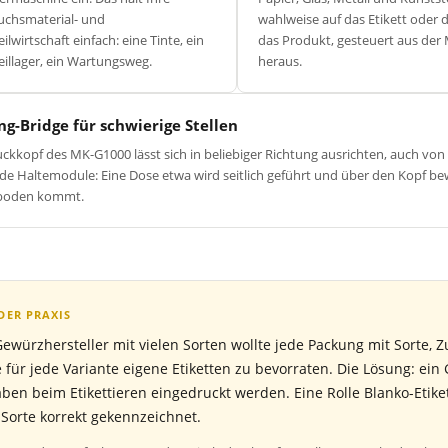
uchsmaterial- und
wahlweise auf das Etikett oder d
eilwirtschaft einfach: eine Tinte, ein
das Produkt, gesteuert aus der
eillager, ein Wartungsweg.
heraus.
ng-Bridge für schwierige Stellen
ckkopf des MK-G1000 lässt sich in beliebiger Richtung ausrichten, auch von
de Haltemodule: Eine Dose etwa wird seitlich geführt und über den Kopf b
boden kommt.
DER PRAXIS
Gewürzhersteller mit vielen Sorten wollte jede Packung mit Sorte,
 für jede Variante eigene Etiketten zu bevorraten. Die Lösung: ein 
ben beim Etikettieren eingedruckt werden. Eine Rolle Blanko-Etike
 Sorte korrekt gekennzeichnet.