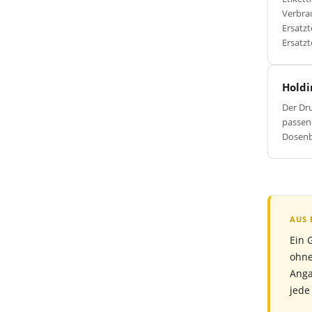
Verbra
Ersatzt
Ersatzt
Holdi
Der Dru
passen
Dosen
AUS 
Ein 
ohne
Anga
jede