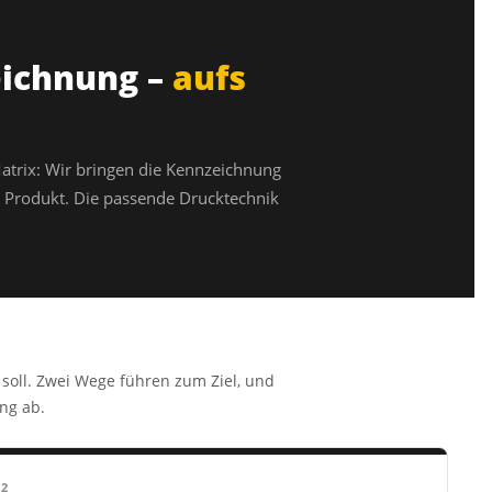
ichnung –
aufs
trix: Wir bringen die Kennzeichnung
hr Produkt. Die passende Drucktechnik
 soll. Zwei Wege führen zum Ziel, und
ung ab.
2