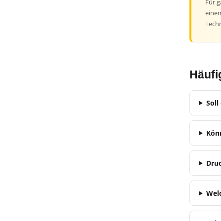
Für g
einem
Techn
Häufi
Soll
Kön
Druc
Wel