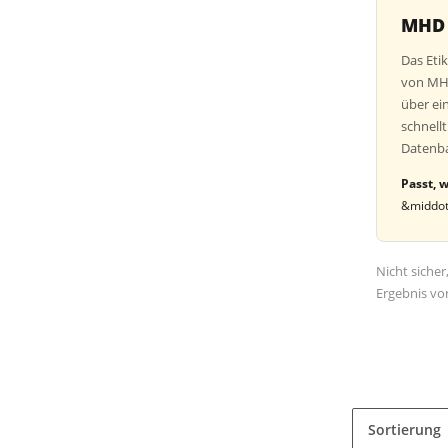
MHD 
Das Eti
von MHD
über ei
schnell
Datenb
Passt, 
&middot;
Nicht sicher
Ergebnis vo
Sortierung