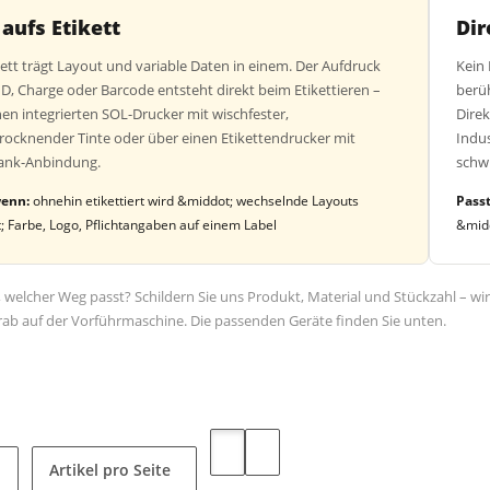
aufs Etikett
Dir
kett trägt Layout und variable Daten in einem. Der Aufdruck
Kein
, Charge oder Barcode entsteht direkt beim Etikettieren –
berü
nen integrierten SOL-Drucker mit wischfester,
Direk
trocknender Tinte oder über einen Etikettendrucker mit
Indus
ank-Anbindung.
schw
wenn:
ohnehin etikettiert wird &middot; wechselnde Layouts
Passt
 Farbe, Logo, Pflichtangaben auf einem Label
&midd
, welcher Weg passt? Schildern Sie uns Produkt, Material und Stückzahl – wi
rab auf der Vorführmaschine. Die passenden Geräte finden Sie unten.
Artikel pro Seite