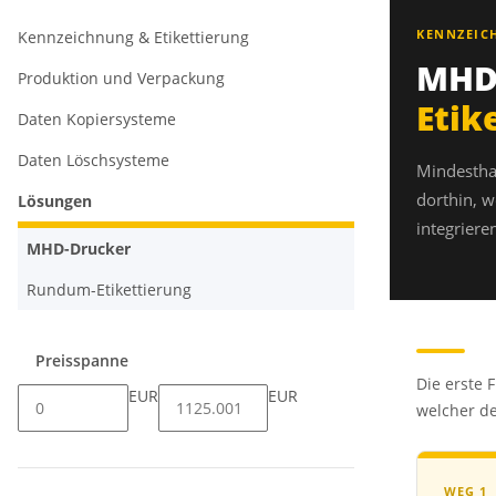
KENNZEIC
Kennzeichnung & Etikettierung
MHD-
Produktion und Verpackung
Etik
Daten Kopiersysteme
Daten Löschsysteme
Mindestha
dorthin, w
Lösungen
integriere
MHD-Drucker
Rundum-Etikettierung
Preisspanne
Die erste 
EUR
EUR
welcher de
WEG 1