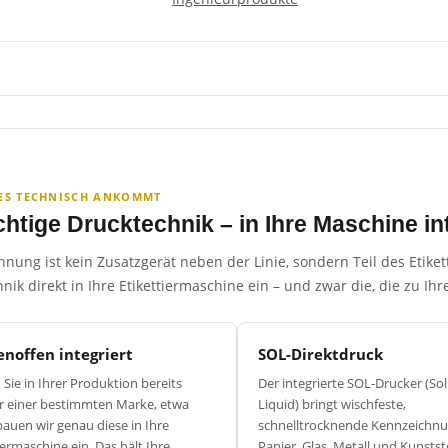
ES TECHNISCH ANKOMMT
ichtige Drucktechnik – in Ihre Maschine in
nung ist kein Zusatzgerät neben der Linie, sondern Teil des Etike
nik direkt in Ihre Etikettiermaschine ein – und zwar die, die zu I
noffen integriert
SOL-Direktdruck
Sie in Ihrer Produktion bereits
Der integrierte SOL-Drucker (Sol
r einer bestimmten Marke, etwa
Liquid) bringt wischfeste,
auen wir genau diese in Ihre
schnelltrocknende Kennzeichnu
iermaschine ein. Das hält Ihre
Papier, Glas, Metall und Kunstst