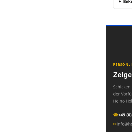
Beko
PERSÖNL
Zeige
Schicken 
der Vorfü
Heino Hol
☎
+49 (0
✉
info@hd