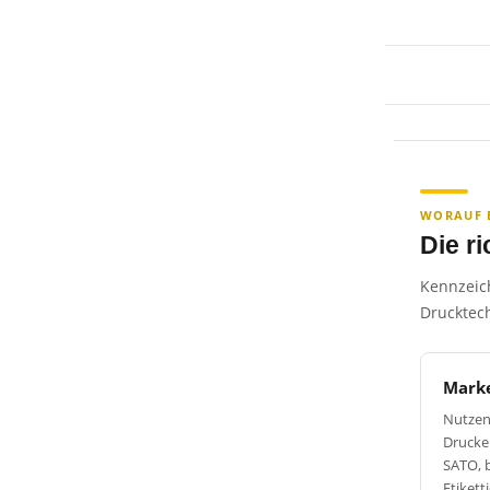
WORAUF 
Die r
Kennzeich
Drucktech
Marke
Nutzen 
Drucke
SATO, b
Etikett