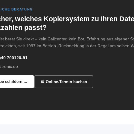
ICHE BERATUNG
her, welches Kopiersystem zu Ihren Dat
zahlen passt?
st berät Sie direkt – kein Callcenter, kein Bot. Erfahrung aus eigener 
rojekten, seit 1997 im Betrieb. Rückmeldung in der Regel am selben W
)40 700120-91
tronic.de
be schildern →
📅 Online-Termin buchen