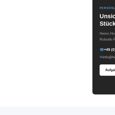
PERSÖNL
Unsic
Stück
Heino Hol
Robotik-P
☎
+49 (0
✉
info@hd
Aufga