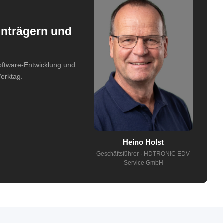
enträgern und
Software-Entwicklung und
erktag.
Heino Holst
Geschäftsführer · HDTRONIC EDV-
Service GmbH