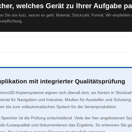
her, welches Gerät zu Ihrer Aufgabe p
en Sie uns kurz, worum es geht: Material, Stückzahl, Format. Wir empfehlen
erpflichtung.
plikation mit integrierter Qualitätsprüfung
icroSD-Kopiersysteme eignen sich überall dort, wo Karten in Stückzah
erial für Navigation und Industrie, Medien für Aussteller und Schulun
er bis zum vollautomatischen System für die Serienproduktion.
-Speicher ist die Prüfung entscheidend. Viele der hier angebotenen Sys
ib-/Lesequalität und dokumentieren das Ergebnis. So erkennen Sie ge
ung. Das Löschen ganzer Chargen ist ebenfalls integriert.