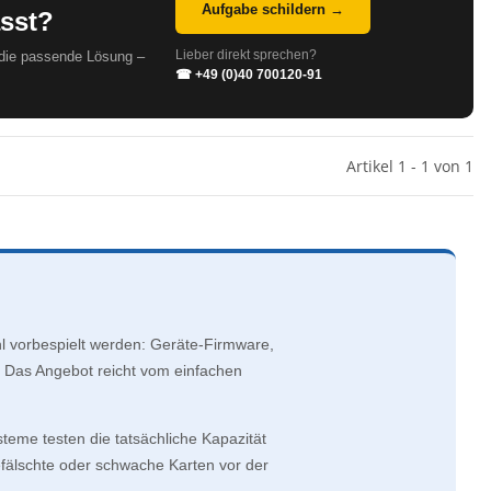
Aufgabe schildern →
asst?
Lieber direkt sprechen?
 die passende Lösung –
☎ +49 (0)40 700120-91
Artikel 1 - 1 von 1
l vorbespielt werden: Geräte-Firmware,
g. Das Angebot reicht vom einfachen
teme testen die tatsächliche Kapazität
fälschte oder schwache Karten vor der