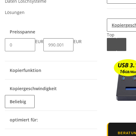
Daten Löschsysteme
Lösungen
Kopiergesch
Preisspanne
Top
EUR
EUR
Kopierfunktion
Kopiergeschwindigkeit
Beliebig
optimiert für:
BERATUN