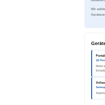
Wir wähle
Gerätever
Gerät
Porta
SD Prod
Mobil 
Einsatz
Volla
Serien
Automa