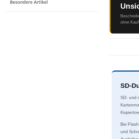
Besondere Artikel
Unsic
Beschreib
ohne Kaufv
SD-Du
SD- und m
Kartenmat
Kopiertow
Bei Flash
und Schre
Ausliefer