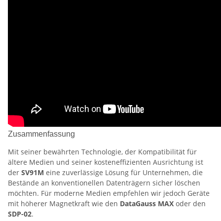
Zusammenfassung
Mit seiner bewährten Technologie, der Kompatibilität für
ältere Medien und seiner kosteneffizienten Ausrichtung ist
der
SV91M
eine zuverlässige Lösung für Unternehmen, die
Bestände an konventionellen Datenträgern sicher löschen
möchten. Für moderne Medien empfehlen wir jedoch Geräte
mit höherer Magnetkraft wie den
DataGauss MAX
oder den
SDP-02
.