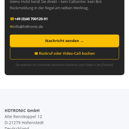
Heino Holst berät Sie direkt – kein Callcenter, kein Bot.
Rückmeldung in der Regel am selben Werktag.
☎
+49 (0)40 700120-91
✉
info@hdtronic.de
Nachricht senden →
📅 Rückruf oder Video-Call buchen
Sie wählen im Formular zwischen Rückruf und Video-Call (Teams).
HDTRONIC GmbH
Alte Rennkoppel 12
D-21279 Hollenstedt
Deutschland