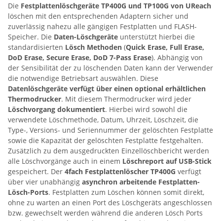
Die
Festplattenlöschgeräte TP400G und TP100G von UReach
löschen mit den entsprechenden Adaptern sicher und
zuverlässig nahezu alle gängigen Festplatten und FLASH-
Speicher. Die
Daten-Löschgeräte
unterstützt hierbei die
standardisierten
Lösch Methoden
(
Quick Erase, Full Erase,
DoD Erase, Secure Erase, DoD 7-Pass Erase
). Abhängig von
der Sensibilität der zu löschenden Daten kann der Verwender
die notwendige Betriebsart auswählen. Diese
Datenlöschgeräte verfügt über einen optional erhältlichen
Thermodrucker
. Mit diesem Thermodrucker wird jeder
Löschvorgang dokumentiert
. Hierbei wird sowohl die
verwendete Löschmethode, Datum, Uhrzeit, Löschzeit, die
Type-, Versions- und Seriennummer der gelöschten Festplatte
sowie die Kapazität der gelöschten Festplatte festgehalten.
Zusätzlich zu dem ausgedruckten Einzellöschbericht werden
alle Löschvorgänge auch in einem
Löschreport auf USB-Stick
gespeichert. Der
4fach Festplattenlöscher TP400G
verfügt
über vier unabhängig
asynchron arbeitende Festplatten-
Lösch-Ports
. Festplatten zum Löschen können somit direkt,
ohne zu warten an einen Port des Löschgeräts angeschlossen
bzw. gewechselt werden während die anderen Lösch Ports