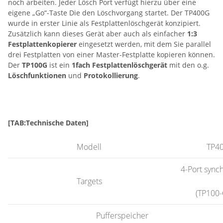
noch arbeiten. Jeder Lösch Port verfügt hierzu über eine
eigene „Go“-Taste Die den Löschvorgang startet. Der TP400G
wurde in erster Linie als Festplattenlöschgerät konzipiert.
Zusätzlich kann dieses Gerät aber auch als einfacher
1:3
Festplattenkopierer
eingesetzt werden, mit dem Sie parallel
drei Festplatten von einer Master-Festplatte kopieren können.
Der
TP100G
ist ein
1fach Festplattenlöschgerät
mit den o.g.
Löschfunktionen
und
Protokollierung
.
[TAB:Technische Daten]
Modell
TP40
4-Port sync
Targets
(TP100-
Pufferspeicher