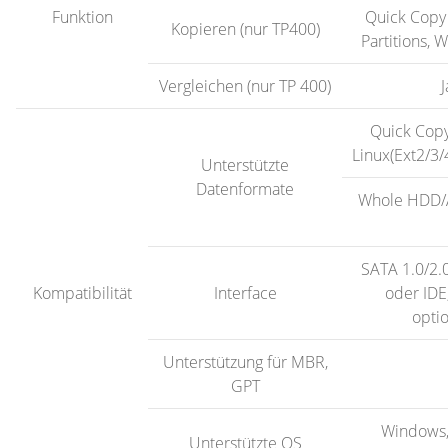
Funktion
Quick Copy (
Kopieren (nur TP400)
Partitions,
Vergleichen (nur TP 400)
J
Quick Copy
Linux(Ext2/3
Unterstützte
Datenformate
Whole HDD/Al
SATA 1.0/2.0
Kompatibilität
Interface
oder IDE
opti
Unterstützung für MBR,
GPT
Windows,
Unterstützte OS