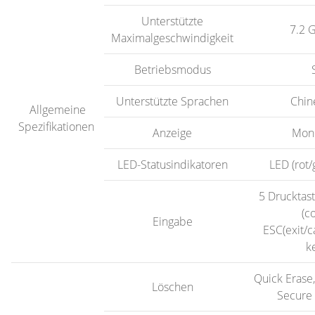
Unterstützte
7.2 
Maximalgeschwindigkeit
Betriebsmodus
Unterstützte Sprachen
Chin
Allgemeine
Spezifikationen
Anzeige
Mon
LED-Statusindikatoren
LED (rot/
5 Drucktast
(c
Eingabe
ESC(exit/c
k
Quick Erase,
Löschen
Secure 