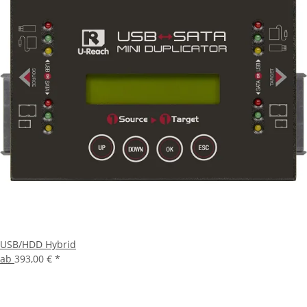
USB/HDD Hybrid
ab
393,00 €
*