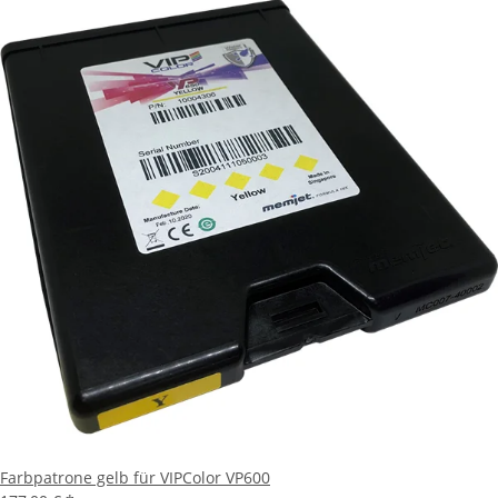
Farbpatrone gelb für VIPColor VP600