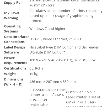
250 mm (9.84") maximum outer diameter on
Supply Roll
76 mm (3") core
Calculates actual number of prints remaining
Ink Level
based upon ink usage of graphics being
Warning
printed.
Operating
Windows 7 and higher
Systems
Data Interface/
USB 2.0, wired Ethernet, 24 V PLC
Connections
Label Design
NiceLabel Free DTM Edition and BarTender
Software
UltraLite DTM Edition*
Power
100 V – 240 V AC (50/60 Hz), 32 V DC, 50 W
Requirements
Certifications
CE, RoHs
Weight
15 kg
Dimensions
486 mm × 207 mm × 330 mm
(W × H × D)
CLP2200e Colour Label
CLP2200ep Colour
Printer, a set of CMYK
Label Printer, a set of
inks, a user-
CMYK inks, a user-
replaceable