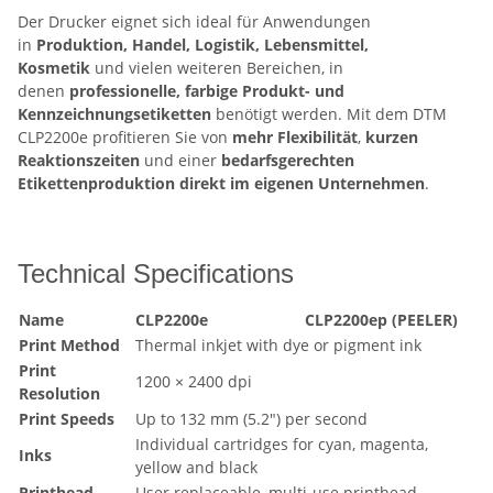
Der Drucker eignet sich ideal für Anwendungen
in
Produktion, Handel, Logistik, Lebensmittel,
Kosmetik
und vielen weiteren Bereichen, in
denen
professionelle, farbige Produkt- und
Kennzeichnungsetiketten
benötigt werden. Mit dem DTM
CLP2200e profitieren Sie von
mehr Flexibilität
,
kurzen
Reaktionszeiten
und einer
bedarfsgerechten
Etikettenproduktion direkt im eigenen Unternehmen
.
Technical Specifications
Name
CLP2200e
CLP2200ep (PEELER)
Print Method
Thermal inkjet with dye or pigment ink
Print
1200 × 2400 dpi
Resolution
Print Speeds
Up to 132 mm (5.2") per second
Individual cartridges for cyan, magenta,
Inks
yellow and black
Printhead
User replaceable, multi-use printhead