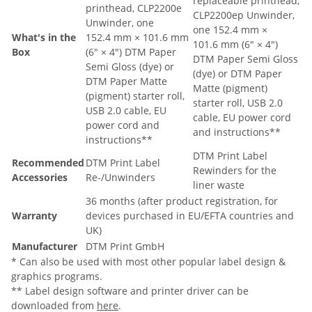
replaceable printhead,
printhead, CLP2200e
CLP2200ep Unwinder,
Unwinder, one
one 152.4 mm ×
What's in the
152.4 mm × 101.6 mm
101.6 mm (6" × 4")
Box
(6" × 4") DTM Paper
DTM Paper Semi Gloss
Semi Gloss (dye) or
(dye) or DTM Paper
DTM Paper Matte
Matte (pigment)
(pigment) starter roll,
starter roll, USB 2.0
USB 2.0 cable, EU
cable, EU power cord
power cord and
and instructions**
instructions**
DTM Print Label
Recommended
DTM Print Label
Rewinders for the
Accessories
Re-/Unwinders
liner waste
36 months (after product registration, for
Warranty
devices purchased in EU/EFTA countries and
UK)
Manufacturer
DTM Print GmbH
* Can also be used with most other popular label design &
graphics programs.
** Label design software and printer driver can be
downloaded from
here
.