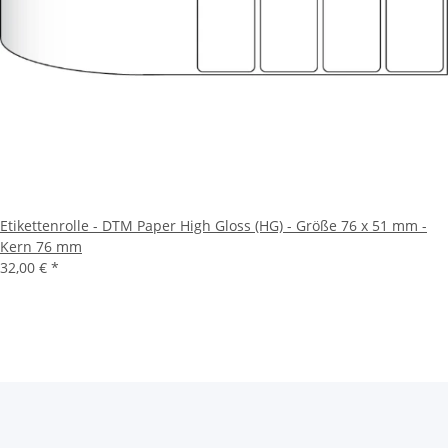
Etikettenrolle - DTM Paper High Gloss (HG) - Größe 76 x 51 mm -
Kern 76 mm
32,00 €
*