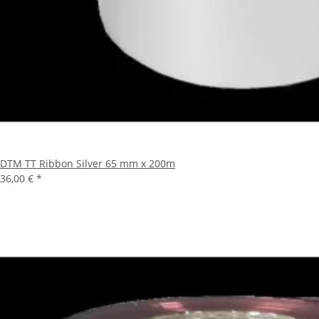
DTM TT Ribbon Silver 65 mm x 200m
36,00 €
*