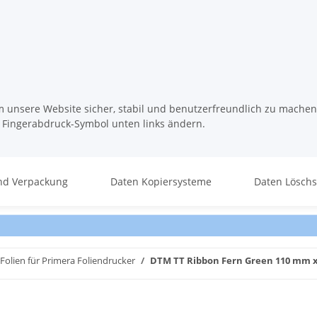
m unsere Website sicher, stabil und benutzerfreundlich zu machen
s Fingerabdruck-Symbol unten links ändern.
nd Verpackung
Daten Kopiersysteme
Daten Lösch
Folien für Primera Foliendrucker
DTM TT Ribbon Fern Green 110 mm x