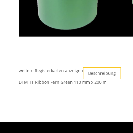
weitere Registerkarten anzeigen
Beschreibung
DTM TT Ribbon Fern Green 110 mm x 200 m