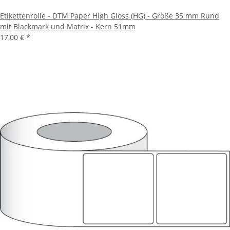
Etikettenrolle - DTM Paper High Gloss (HG) - Größe 35 mm Rund
mit Blackmark und Matrix - Kern 51mm
17,00 €
*