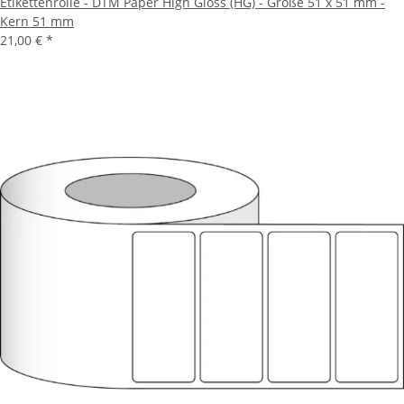
Etikettenrolle - DTM Paper High Gloss (HG) - Größe 51 x 51 mm -
Kern 51 mm
21,00 €
*