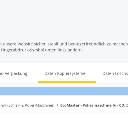
m unsere Website sicher, stabil und benutzerfreundlich zu machen
s Fingerabdruck-Symbol unten links ändern.
nd Verpackung
Daten Kopiersysteme
Daten Lösch
nyl - Schleif- & Polier-Maschinen
EcoMaster - Poliermaschine für CD, 