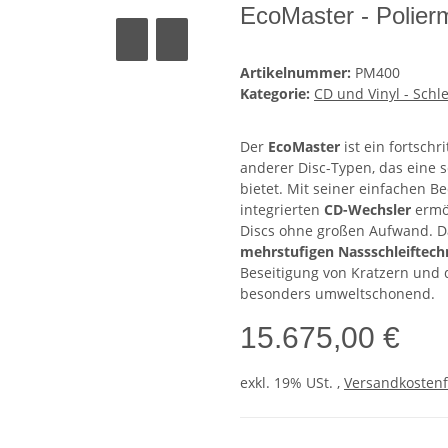
EcoMaster - Polier
Artikelnummer:
PM400
Kategorie:
CD und Vinyl - Schl
Der
EcoMaster
ist ein fortschr
anderer Disc-Typen, das eine 
bietet. Mit seiner einfachen 
integrierten
CD-Wechsler
ermög
Discs ohne großen Aufwand. D
mehrstufigen Nassschleiftech
Beseitigung von Kratzern und 
besonders umweltschonend.
15.675,00 €
exkl. 19% USt. ,
Versandkostenf