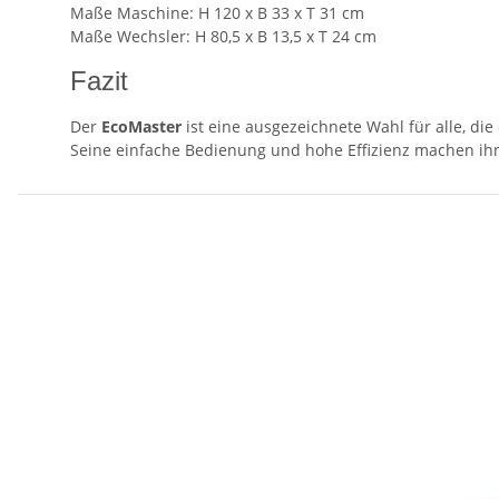
Maße Maschine: H 120 x B 33 x T 31 cm
Maße Wechsler: H 80,5 x B 13,5 x T 24 cm
Fazit
Der
EcoMaster
ist eine ausgezeichnete Wahl für alle, di
Seine einfache Bedienung und hohe Effizienz machen ihn