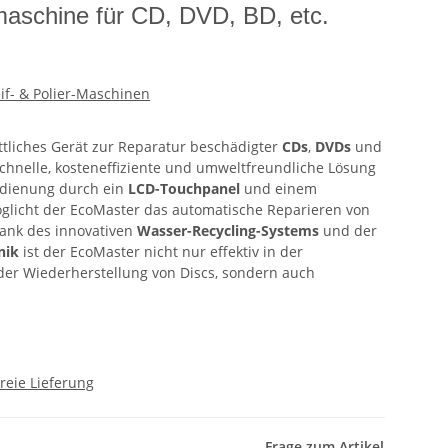
maschine für CD, DVD, BD, etc.
eif- & Polier-Maschinen
ittliches Gerät zur Reparatur beschädigter
CDs
,
DVDs
und
schnelle, kosteneffiziente und umweltfreundliche Lösung
Bedienung durch ein
LCD-Touchpanel
und einem
licht der EcoMaster das automatische Reparieren von
ank des innovativen
Wasser-Recycling-Systems
und der
nik
ist der EcoMaster nicht nur effektiv in der
der Wiederherstellung von Discs, sondern auch
reie Lieferung
Frage zum Artikel