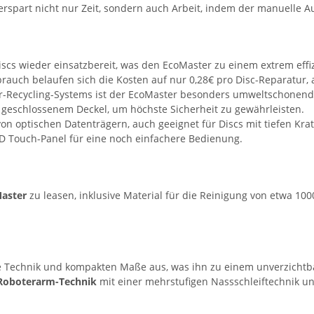
rspart nicht nur Zeit, sondern auch Arbeit, indem der manuelle Au
iscs wieder einsatzbereit, was den EcoMaster zu einem extrem effi
rauch belaufen sich die Kosten auf nur 0,28€ pro Disc-Reparatur
r-Recycling-Systems ist der EcoMaster besonders umweltschonend
t geschlossenem Deckel, um höchste Sicherheit zu gewährleisten.
von optischen Datenträgern, auch geeignet für Discs mit tiefen Kra
D Touch-Panel für eine noch einfachere Bedienung.
aster
zu leasen, inklusive Material für die Reinigung von etwa 10
te Technik und kompakten Maße aus, was ihn zu einem unverzicht
 Roboterarm-Technik
mit einer mehrstufigen Nassschleiftechnik und 