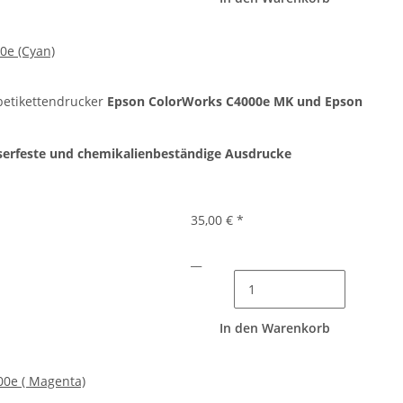
0e (Cyan)
betikettendrucker
Epson ColorWorks C4000e MK und Epson
serfeste und chemikalienbeständige Ausdrucke
35,00 €
*
__
In den Warenkorb
00e ( Magenta)