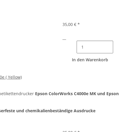
35,00 €
*
__
In den Warenkorb
0e ( Yellow)
betikettendrucker
Epson ColorWorks C4000e MK und Epson
serfeste und chemikalienbeständige Ausdrucke