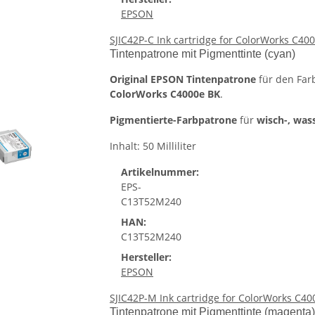
EPSON
SJIC42P-C Ink cartridge for ColorWorks C400
Tintenpatrone mit Pigmenttinte (cyan)
Original EPSON Tintenpatrone
für den Far
ColorWorks C4000e BK
.
Pigmentierte-Farbpatrone
für
wisch-, was
Inhalt: 50 Milliliter
Artikelnummer:
EPS-
C13T52M240
HAN:
C13T52M240
Hersteller:
EPSON
SJIC42P-M Ink cartridge for ColorWorks C40
Tintenpatrone mit Pigmenttinte (magenta)