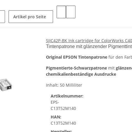
Artikel pro Seite
SJIC42P-BK Ink cartridge for ColorWorks C40
Tintenpatrone mit glänzender Pigmenttin
Original EPSON Tintenpatrone
für den Far
Pigmentierte-Schwarzpatrone
mit
glänzen
chemikalienbeständige Ausdrucke
Inhalt: 50 Milliliter
Artikelnummer:
EPS-
C13T52M140
HAN:
C13T52M140
Hersteller: