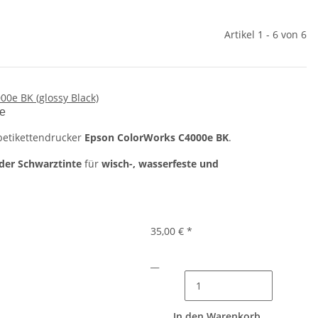
Artikel 1 - 6 von 6
00e BK (glossy Black)
te
betikettendrucker
Epson ColorWorks C4000e BK
.
der Schwarztinte
für
wisch-, wasserfeste und
35,00 €
*
__
In den Warenkorb