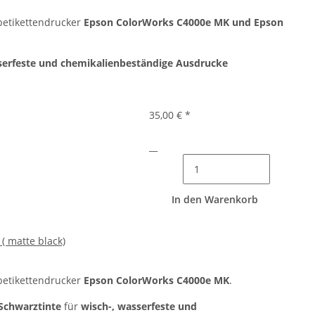
betikettendrucker
Epson ColorWorks C4000e MK und Epson
serfeste und chemikalienbeständige Ausdrucke
35,00 €
*
__
In den Warenkorb
( matte black)
betikettendrucker
Epson ColorWorks C4000e MK
.
Schwarztinte
für
wisch-, wasserfeste und