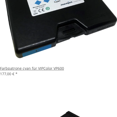
Farbpatrone cyan für VIPColor VP600
177,00 €
*