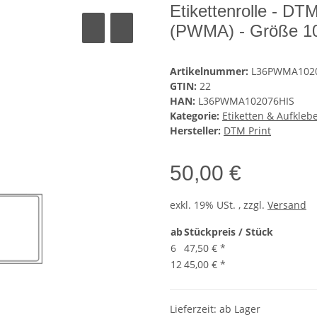
Etikettenrolle - D
(PWMA) - Größe 1
Artikelnummer:
L36PWMA102
GTIN:
22
HAN:
L36PWMA102076HIS
Kategorie:
Etiketten & Aufkleb
Hersteller:
DTM Print
50,00 €
exkl. 19% USt. , zzgl.
Versand
ab
Stückpreis / Stück
6
47,50 €
*
12
45,00 €
*
Lieferzeit: ab Lager