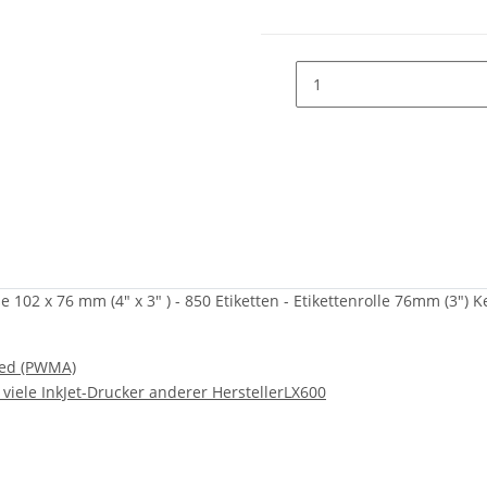
 102 x 76 mm (4" x 3" ) - 850 Etiketten - Etikettenrolle 76mm (3")
ced (PWMA)
viele InkJet-Drucker anderer Hersteller
LX600