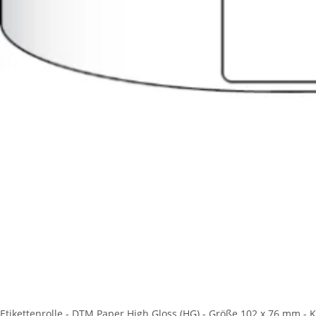
Etikettenrolle - DTM Paper High Gloss (HG) - Größe 102 x 76 mm -