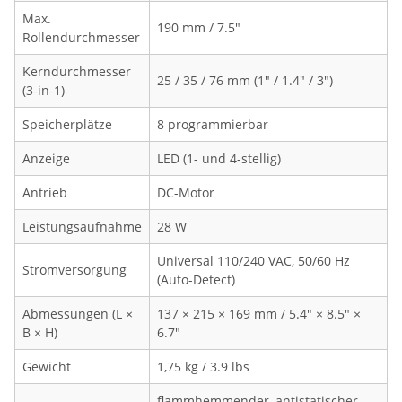
Max.
190 mm / 7.5"
Rollendurchmesser
Kerndurchmesser
25 / 35 / 76 mm (1" / 1.4" / 3")
(3-in-1)
Speicherplätze
8 programmierbar
Anzeige
LED (1- und 4-stellig)
Antrieb
DC-Motor
Leistungsaufnahme
28 W
Universal 110/240 VAC, 50/60 Hz
Stromversorgung
(Auto-Detect)
Abmessungen (L ×
137 × 215 × 169 mm / 5.4" × 8.5" ×
B × H)
6.7"
Gewicht
1,75 kg / 3.9 lbs
flammhemmender, antistatischer