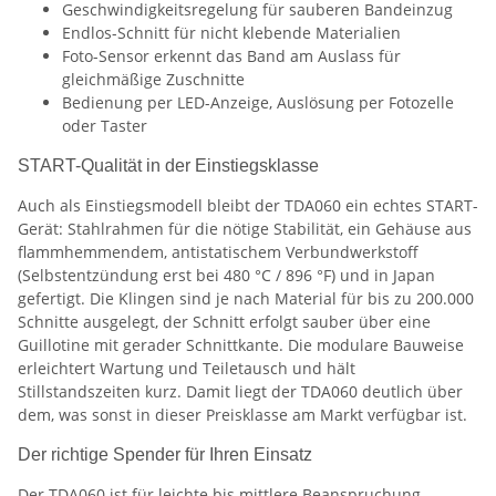
Geschwindigkeitsregelung für sauberen Bandeinzug
Endlos-Schnitt für nicht klebende Materialien
Foto-Sensor erkennt das Band am Auslass für
gleichmäßige Zuschnitte
Bedienung per LED-Anzeige, Auslösung per Fotozelle
oder Taster
START-Qualität in der Einstiegsklasse
Auch als Einstiegsmodell bleibt der TDA060 ein echtes START-
Gerät: Stahlrahmen für die nötige Stabilität, ein Gehäuse aus
flammhemmendem, antistatischem Verbundwerkstoff
(Selbstentzündung erst bei 480 °C / 896 °F) und in Japan
gefertigt. Die Klingen sind je nach Material für bis zu 200.000
Schnitte ausgelegt, der Schnitt erfolgt sauber über eine
Guillotine mit gerader Schnittkante. Die modulare Bauweise
erleichtert Wartung und Teiletausch und hält
Stillstandszeiten kurz. Damit liegt der TDA060 deutlich über
dem, was sonst in dieser Preisklasse am Markt verfügbar ist.
Der richtige Spender für Ihren Einsatz
Der TDA060 ist für leichte bis mittlere Beanspruchung